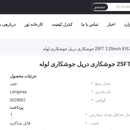
جستجو
ارد
اخبار
تماس با ما
کنترل کیفیت
کارخانه تور
دربارهی م
25 جوشکاری دریل جوشکاری لوله
ری لوله
جزئیات محصول:
محل منبع:
چین
نام تجاری:
Longway
گواهی:
ISO9001
پرداخت:
ار حداقل تعداد سفارش:
1
قیمت:
قابل مذاکره