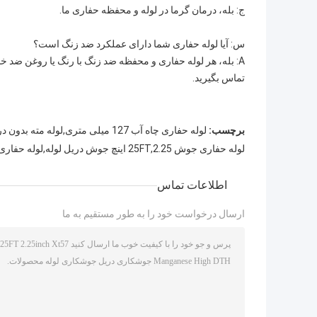
ج: بله، درمان گرما در لوله و محفظه حفاری ما.
س: آیا لوله حفاری شما دارای عملکرد ضد زنگ است؟
A: بله، هر لوله حفاری و محفظه ضد زنگ با رنگ یا روغن ضد خورد
تماس بگیرید.
برچسب:
لوله حفاری چاه آب 127 میلی متری,لوله مته بدون درز G105,حفاری چکشی S135 dth
لوله حفاری جوش 25FT,2.25 اینچ جوش دریل لوله,لوله حفاری 25FT Xt57
اطلاعات تماس
ارسال درخواست خود را به طور مستقیم به ما