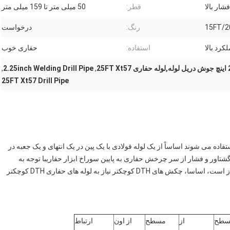
فشار بالا
قطر:
50 میلی متر تا 159 میلی متر
15FT/2
رنگ:
درخواست
کرد بالا
استفاده:
حفاری خوب
,
2.25inch Welding Drill Pipe
,
25FT Xt57 Drill Pipe
های حفاری که در برنامه هایی مانند DTH / DTHR / DR استفاده می شوند اساساً از یک لوله فولادی با یک پین در یک انتهای و یک جعبه در
گشتاور و فشار از سر چرخش حفاری به پایین سوراخ ابزار حفاریبا توجه به
کاربرد های مختلف، قطر های مختلف لوله های حفاری مورد نیاز است، اساسا، چکش های DTH کوچکتر نیاز به لوله های حفاری DTH کوچکتر
سطح
از
مسطح
از اون
ارتباط