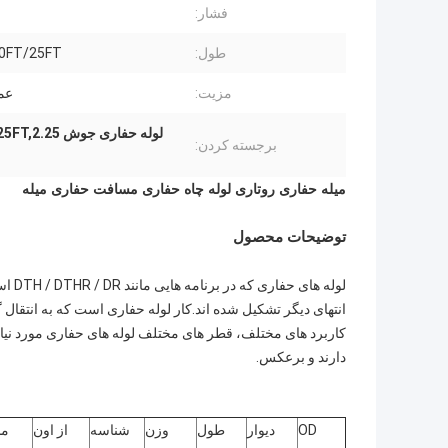
فشار:
طول:
0FT/25FT
مزیت:
عمل
لوله حفاری جوش 25FT,2.25 اینچ جوش دریل لوله,لوله حفاری 25FT Xt57
برجسته کردن:
میله حفاری روتاری لوله چاه حفاری مسافت حفاری میله
توضیحات محصول
لوله 
انتهای دیگر تشکیل شده اند.کار لوله حفاری است که به انتقال 
دارند و برعکس.
OD
دیوار
طول
وزن
شناسه
از اون
م