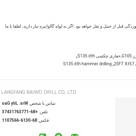
گی قبل از حمل و نقل خواهد بود. اگر به لوله گالوانیزه نیاز دارید، لطفا با ما
,
,
S135 dth hammer drilling
LANGFANG BAIWEI DRILL CO., LTD.
تماس با شخص:
Mrs. Lily Gao
تلفن:
+86-17736713473
فکس:
86-0316-6657011