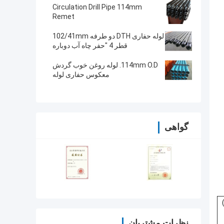
Circulation Drill Pipe 114mm
Remet
لوله حفاری DTH دو طرفه 102/41mm
قطر 4 "حفر چاه آب دوباره
114mm O.D. لوله روغن خوب گردش
معکوس حفاری لوله
گواهی
نظرات مشتریان