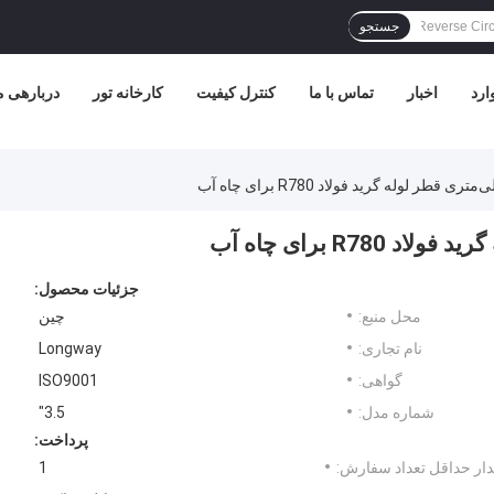
جستجو
ارد
اخبار
تماس با ما
کنترل کیفیت
کارخانه تور
دربارهی م
جزئیات محصول:
محل منبع:
چین
نام تجاری:
Longway
گواهی:
ISO9001
شماره مدل:
3.5"
پرداخت:
ار حداقل تعداد سفارش:
1