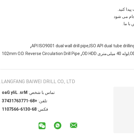
,
API ISO9001 dual wall drill pipe,ISO API dual tube drill
,
102mm O.D. Reverse Circulation Drill Pipe
LANGFANG BAIWEI DRILL CO., LTD.
تماس با شخص:
Mrs. Lily Gao
تلفن:
+86-17736713473
فکس:
86-0316-6657011