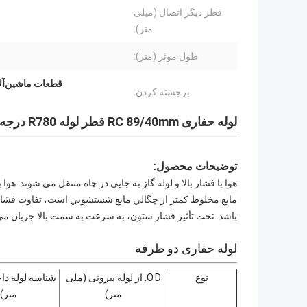
قطر دیگر اتصال (میلی
متر):
طول موثر (متر):
قطعات ماشین‌آلات معدن لوله HDD,لوله 89 میلی
برجسته کردن:
لوله حفاری RC 89/40mm قطر لوله R780 درجه فولاد برای چاه آب
توضیحات محصول:
هوا با فشار بالا و لوله گاز به جایی در چاه منتقل می شوند. هو
مايع مخلوط کمتر از چگالي مايع شستشويي است، تفاوت فشار بی
باشد. تحت تأثیر فشار ستون، به سرعت به سمت بالا جریان می 
لوله حفاری دو طرفه
نوع
O.D. از لوله بیرونی (ملی
شناسه لوله دا
متر)
متر)