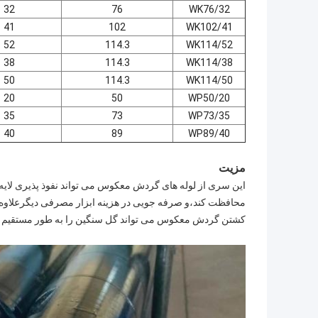
32
76
WK76/32
41
102
WK102/41
52
114.3
WK114/52
38
114.3
WK114/38
50
114.3
WK114/50
20
50
WP50/20
35
73
WP73/35
40
89
WP89/40
مزیت
این سری از لوله های گردش معکوس می تواند نفوذ پذیری لایه
محافظت کند،و صرفه جویی در هزینه ابزار مصرفی دیگرعلاوه ب
کشتن گردش معکوس می تواند گل سنگین را به طور مستقیم به