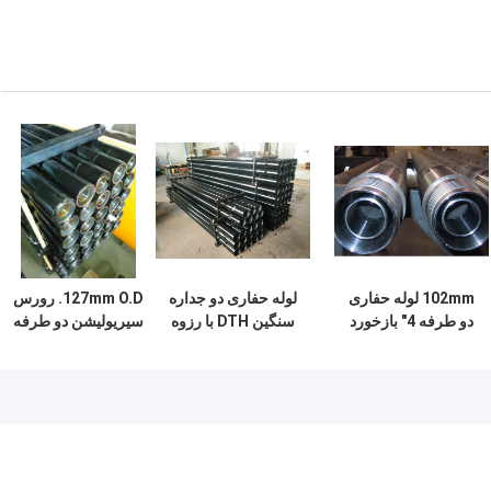
102mm لوله حفاری
لوله حفاری دو جداره
127mm O.D. رورس
دو طرفه 4" بازخورد
سنگین DTH با رزوه
سیریولیشن دو طرفه
گردش معکوس
های نوع 4IF، طول 6
دیواره borrel لوله
متر
9.5m طول