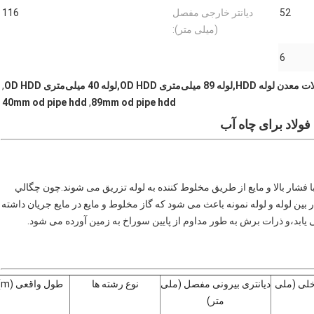
52
دیانتر خارجی مفصل
116
(میلی متر):
6
‌متری OD HDD,لوله 40 میلی‌متری OD HDD
,
40mm od pipe hdd
,
89mm od pipe hdd
ا با فشار بالا و مایع از طریق مخلوط کننده به لوله تزریق می شوند.چون چگالي
ن لوله و لوله نمونه باعث می شود که گاز مخلوط و مایع در مایع جریان داشته
یابد،و ذرات برش به طور مداوم از پایین سوراخ به زمین آورده می شود.
خلی (ملی
دیانتری بیرونی مفصل (ملی
نوع رشته ها
طول واقعی (m)
متر)