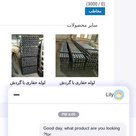
/ 3000)
0
(
سایر محصولات
لوله حفاری با گردش
لوله حفاری با گردش
معکوس 114 میلی
معکوس با قطر
Lily
متری با سرعت بالا 4
بیرونی 89 میلی‌متر و
1/2 اینچ Remet
طول 3 متر
Double Wall Pole
4:06 PM
Good day, what product are you looking 
for?