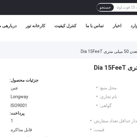
جستجو
ارد
اخبار
تماس با ما
کنترل کیفیت
کارخانه تور
دربارهی م
جزئیات محصول:
محل منبع:
چین
نام تجاری:
Longway
گواهی:
ISO9001
پرداخت:
ار حداقل تعداد سفارش:
1
قیمت:
قابل مذاکره