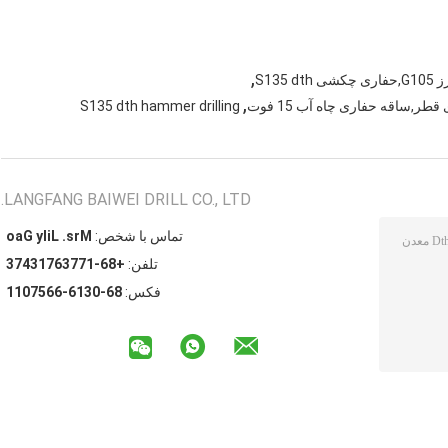
,
,
S135 dth hammer drilling
LANGFANG BAIWEI DRILL CO., LTD.
تماس با شخص:
Mrs. Lily Gao
تلفن:
+86-17736713473
فکس:
86-0316-6657011