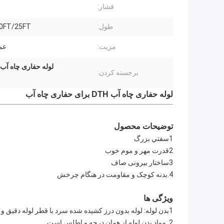
فشار:
طول:
0FT/25FT
مزیت:
عمل
لوله حفاری چاه آب 15 فوت,لوله حفاری چاه آب 50 میلی متری قطر,ساقه حفاری چاه آب 15 ف
برجسته کردن:
لوله حفاری چاه آب DTH برای حفاری چاه آب
توضیحات محصول
1سفتي بزرگ
2قدرت مهر و موم خوب
3ساختار بیرونی صاف
4.بدنه کوچک و مقاومت در هنگام چرخش
ویژگی ها
1بدن لوله: لوله بدون درز کشیده شده سرد با قطر لوله دقیق و راست کردن خوب.
2. مواد بدن لوله از همان درجه و اطلس است