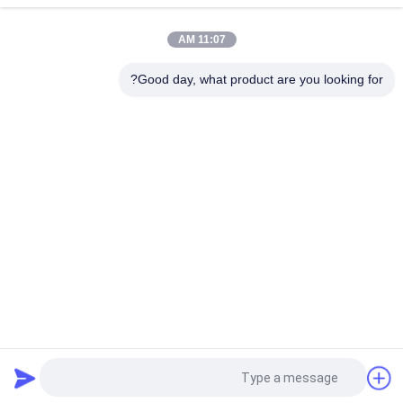
میله مته یکپارچه به طول 5 اینچ، لوله مته DTH با پوشش API C 670lbc
11:07 AM
لوله حفاری 4.5 اینچی G105 میله حفاری یکپارچه 114 میلی متری /
لوله حفاری آب
Good day, what product are you looking for?
دسته بندی های محبوب
همه
لوله حفاری دو جداره
لوله حفاری Hdd
لوله مته رند اینگرسول
لوله حفاری چاه آب
ریمر های HDD
چکش لوله زدن
چرخ های هارد دیسک
بیت ها و تیغه های HDD
درخواست نقل قول