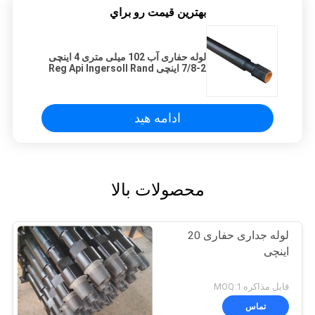
بهترين قيمت رو براي
لوله حفاری آب 102 میلی متری 4 اینچی
2-7/8 اینچی Reg Api Ingersoll Rand
ادامه هید
محصولات بالا
لوله جداری حفاری 20
اینچی
قابل مذاکره MOQ:1
تماس