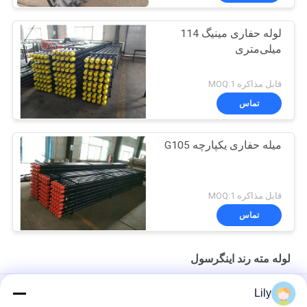
لوله حفاری مینیگ 114
میلی‌متری
قابل مذاکره MOQ:1
تماس
میله حفاری یکپارچه G105
قابل مذاکره MOQ:1
تماس
لوله مته رند اینگرسول
20 اينچ طول مواد قابل اعتماد قطب سوراخ 5 اينچ O.D
Lily