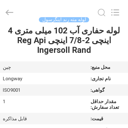
Langfang
Baiwei
Drill
Co.,
Ltd..
لوله مته رند اینگرسول
All
Rights
Reserved.
لوله حفاری آب 102 میلی متری 4
خانه
اینچی 2-7/8 اینچی Reg Api
محصولات
Ingersoll Rand
فیلم
محل منبع:
چین
های
نام تجاری:
Longway
گواهی:
ISO9001
دربارهی
مقدار حداقل
1
ما
تعداد سفارش:
قیمت:
قابل مذاکره
کارخانه