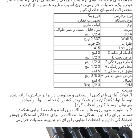
هیدرولیک، عملیات حرارتی، بدون آسیب و غیره هستیم تا از کیفیت
محصولات اطمینان حاصل کنیم.
نوع پردازش
فورجینگ
نوع دستگاه
تجهیزات حفاری
نوع
لوله حفاری
مزیت
مواد قابل اعتماد و عمر طولانی
OD A
4 1/2 اینچ
Wall B
0.337 اینچ
طول L
25 فوت
وزن 1bs
415
فاصله از شانه C
3 اینچ
عرض تخت E
3 1/2 اینچ
قطر فرورفتگی F
3 1/2 اینچ
محل فرورفتگی H
3 1/2 اینچ
طول فرورفتگی K
5 اینچ
عرض شش ضلعی M
3 3/8 اینچ
اتصال
4 اینچ
3 1/2 Reg
P/M
مزیت
1. فولاد آلیاژی با ترکیبی از سختی و مقاومت در برابر سایش، ارائه شده
توسط تولیدکنندگان برتر فولاد ویژه کشور. (ضخامت لوله و مواد را
می‌توان توسط کاربر انتخاب کرد).
2. به طور سنتی، رزوه ها و اتصالات بین لوله و قطعه انتهایی شکننده
هستند. برای رفع این مشکل، ما اتصالات را برای حداکثر استحکام جوش
اصطکاکی دادیم و قطعات انتهایی را برای دوام بهینه عملیات حرارتی
کردیم.