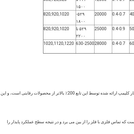
۱۵۰۰
820,920,1020
۵۲۹-
20000
0.4-0.7
۱۸۰۰
0.4-0.9
25000
۵۲۹ تا
820,920,1020
۲۲۰۰
1020,1120,1220
630-2500
28000
0.4-0.7
ناخن پشتی علامت طراحی ابزار سوراخ کردن BAIWEI است. بار کلیمپ ارائه شده توسط این تابع 200٪ بالاتر از محصولات رقابتی است، و این
که تماس فلزی با فلز را از بین می برد و در نتیجه سطح عملکرد پایدار را