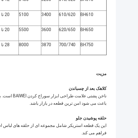
BH610
610/620
3400
5100
20 تا 40
BH650
620/650
3600
5500
20 تا 50
BH750
700/740
3870
8000
28 تا 60
مزیت
کلاهک بعد از چسباندن
باعث می شود امن ترین قطعه در بازار باشد.
حلقه پوشیدن جلو
این یک قطعه استریکر شامل مجموعه ای از حلقه های لباس است 
فراهم می کند.