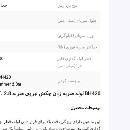
نوع پردازش:
جعل 
طول میزبان (میلی متر):
وزن میزبان (کیلوگرم):
حداکثر ضربه فوری (kN):
قطر لوله گذاری قابل
00
اجرا (میلی متر):
BH420 چکش لوله های پنوماتیک,چکش لوله های پنوماتیک 2.8m,چکش لول
برجسته کردن:
ammer 2.8m
BH420 لوله ضربه زدن چکش نیروی ضربه 800T، 2.8 متر طول زرد
توضیحات محصول
این ماشین دارای ویژگی دقت بالا برای قرار دادن لوله، قطر ب
گذاری کمتر،هزینه ساخت و ساز پایین تر. رامر اساساً یک ضرب