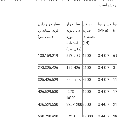
ه چکش است.
ا
فشار هوا
حداکثر
قطر قرار
قطر قرار دادن
(MPa)
ضربه
دادن لوله
لوله استاندارد
لحظه ای
مورد
(ملی متر)
(kN)
استفاده
(ملی متر)
0.4-0.7
1500
89 تا 273
108,159,219
273,325,426
159-426
2600
0.4-0.7
3-
325,426,529
۲۱۹- ۶۳۰
4500
0.4-0.7
426,529,630
273-
6000
0.4-0.7
Φ820
426,529,630
325-1200
8000
0.4-0.7
0.4-0.7
12000
۴۲۶ تا
630,720,820