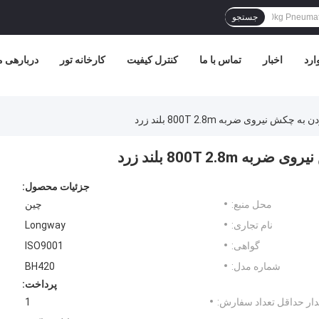
جستجو
ارد
اخبار
تماس با ما
کنترل کیفیت
کارخانه تور
دربارهی م
جزئیات محصول:
محل منبع:
چین
نام تجاری:
Longway
گواهی:
ISO9001
شماره مدل:
BH420
پرداخت:
ار حداقل تعداد سفارش:
1