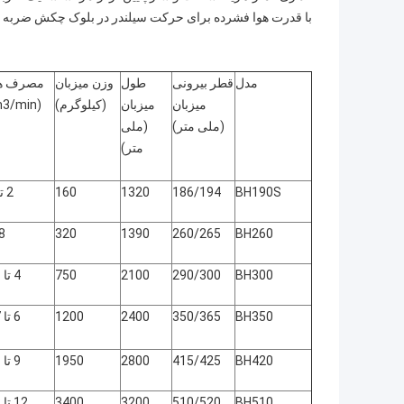
با قدرت هوا فشرده برای حرکت سیلندر در بلوک چکش ضرب
مدل
قطر بیرونی
طول
وزن میزبان
مصرف هو
میزبان
میزبان
(کیلوگرم)
(m3/min)
(ملی متر)
(ملی
متر)
BH190S
186/194
1320
160
2 تا 6
8
320
1390
260/265
BH260
BH300
290/300
2100
750
4 تا 11
BH350
350/365
2400
1200
6 تا 17
BH420
415/425
2800
1950
9 تا 21
BH510
510/520
3200
3400
12 تا 28