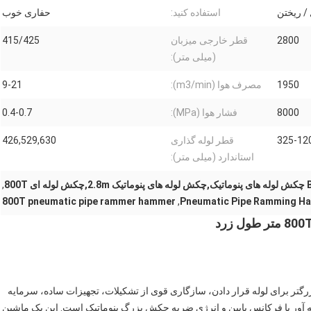
/ ریختن
استفاده کنید:
حفاری خوب
2800
قطر خارجی میزبان
415/425
(میلی متر):
1950
مصرف هوا (m3/min):
9-21
8000
فشار هوا (MPa):
0.4-0.7
325-12
قطر لوله گذاری
426,529,630
استاندارد (میلی متر):
ه ای 800T
,
800T pneumatic pipe rammer hammer
,
Pneumatic Pipe Ramming H
زرگتر برای لوله قرار دادن، سازگاری قوی از تشکیلات، تجهیزات ساده، سرمایه
ه آور با فرکانس پایین و انرژی ضربه چکش بزرگ پنوماتیک است. این یک ماشین