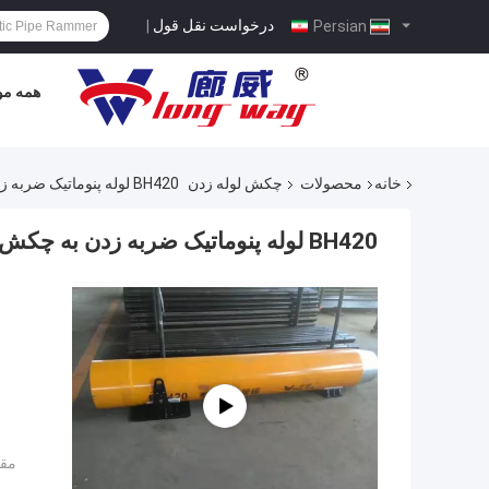
درخواست نقل قول
|
Persian
همه مو
خانه
محصولات
چکش لوله زدن
BH420 لوله پنوماتیک ضربه زدن به چکش نیروی ضربه 800T 2.8m بلند زرد
BH420 لوله پنوماتیک ضربه زدن به چکش نیروی ضربه 800T 2.8m بلند زرد
مقد