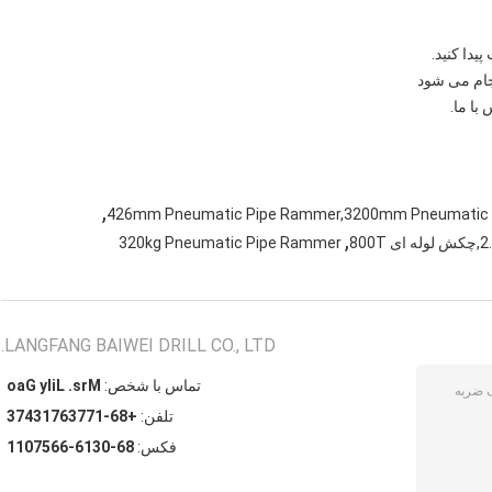
,
426mm Pneumatic Pipe Rammer,3200mm Pneumatic 
,
320kg Pneumatic Pipe Rammer
LANGFANG BAIWEI DRILL CO., LTD.
تماس با شخص:
Mrs. Lily Gao
تلفن:
+86-17736713473
فکس:
86-0316-6657011